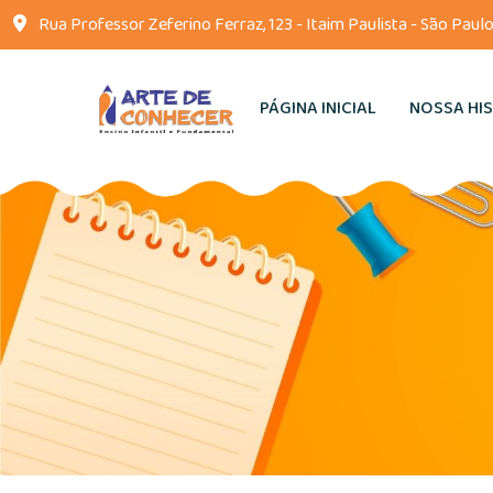
Rua Professor Zeferino Ferraz, 123 - Itaim Paulista - São Paulo
PÁGINA INICIAL
NOSSA HI