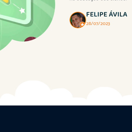
human
ativi
excel
cuid