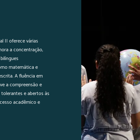
 II oferece várias
lhora a concentração,
bilíngues
como matemática e
scrita. A fluência em
move a compreensão e
 tolerantes e abertos às
sucesso acadêmico e