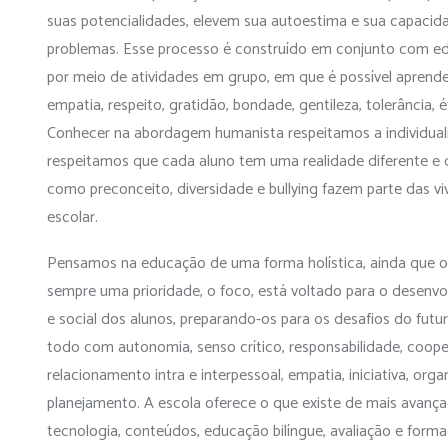
suas potencialidades, elevem sua autoestima e sua capacid
problemas. Esse processo é construído em conjunto com e
por meio de atividades em grupo, em que é possível aprend
empatia, respeito, gratidão, bondade, gentileza, tolerância, 
Conhecer na abordagem humanista respeitamos a individuali
respeitamos que cada aluno tem uma realidade diferente e
como preconceito, diversidade e bullying fazem parte das v
escolar.
Pensamos na educação de uma forma holística, ainda que o
sempre uma prioridade, o foco, está voltado para o desenv
e social dos alunos, preparando-os para os desafios do fut
todo com autonomia, senso crítico, responsabilidade, coop
relacionamento intra e interpessoal, empatia, iniciativa, orga
planejamento. A escola oferece o que existe de mais avan
tecnologia, conteúdos, educação bilíngue, avaliação e form