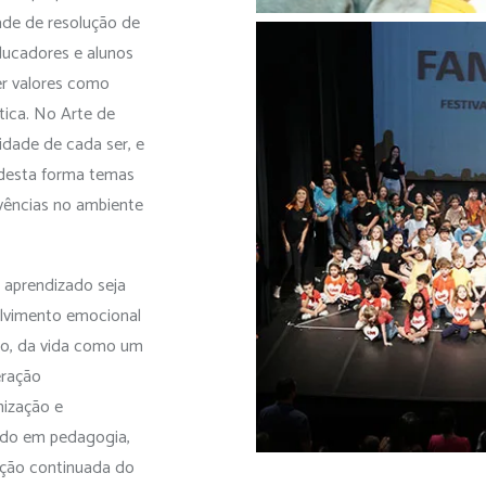
ade de resolução de
ducadores e alunos
er valores como
ética. No Arte de
dade de cada ser, e
 desta forma temas
ivências no ambiente
 aprendizado seja
olvimento emocional
uro, da vida como um
eração
nização e
çado em pedagogia,
ação continuada do