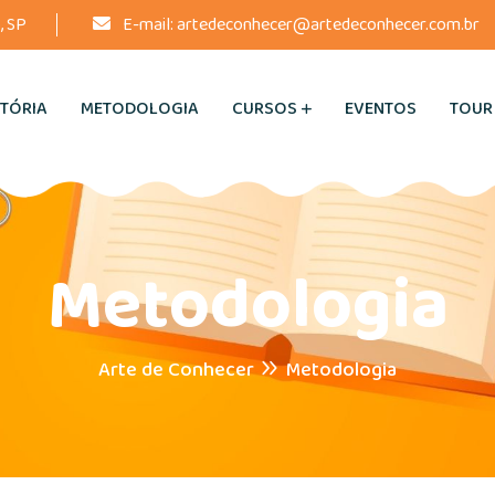
, SP
E-mail:
artedeconhecer@artedeconhecer.com.br
STÓRIA
METODOLOGIA
CURSOS
EVENTOS
TOUR
Metodologia
Arte de Conhecer
Metodologia