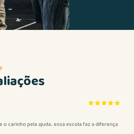
?
aliações
 escola é simplesmente maravilhosa, minha filha tem 8 a
de Conhecer desde 2anos e meio.Eles seguem a linha de