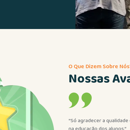
O Que Dizem Sobre Nós
Nossas Av
 o carinho pela ajuda.. essa escola faz a diferença
“Esta
Arte 