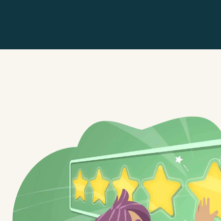
“Só agradecer a qualidade e
na educação dos alunos.”