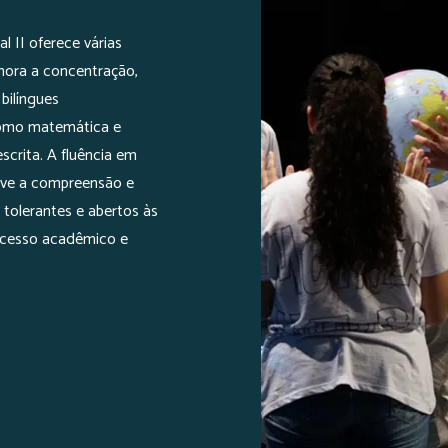
 II oferece várias
lhora a concentração,
bilíngues
como matemática e
scrita. A fluência em
move a compreensão e
 tolerantes e abertos às
sucesso acadêmico e