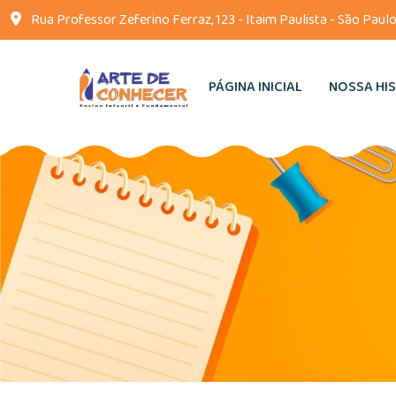
Rua Professor Zeferino Ferraz, 123 - Itaim Paulista - São Paulo
PÁGINA INICIAL
NOSSA HI