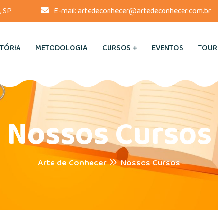
, SP
E-mail:
artedeconhecer@artedeconhecer.com.br
STÓRIA
METODOLOGIA
CURSOS
EVENTOS
TOUR
Nossos Cursos
Arte de Conhecer
Nossos Cursos