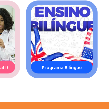
l II
Programa Bilíngue